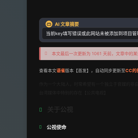
AI 文章摘要
当前key填写错误或此网站未被添加到项目管理
许公开请求，并绑定
本文最后一次更新为 1061 天前，文章中的
查看本文
语雀
版本【首发】，自动同步更新至
CC的
作为一个大陆人，时常希望有一个独立于官媒的非自
台湾媒体中特别的存在【公共电视】
关于公视
公视使命