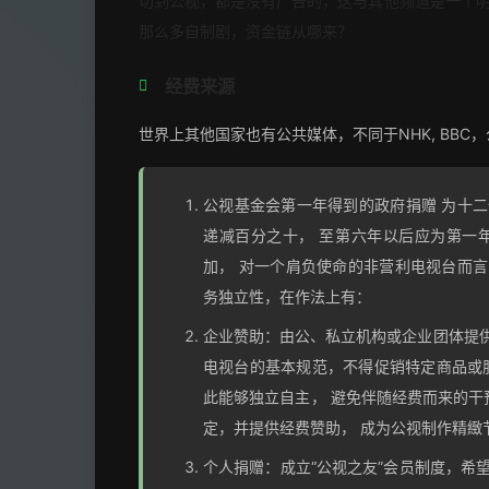
切到公视，都是没有广告的，这与其他频道是一个
那么多自制剧，资金链从哪来？
经费来源
世界上其他国家也有公共媒体，不同于NHK, BB
公视基金会第一年得到的政府捐赠 为十二
递减百分之十， 至第六年以后应为第一
加， 对一个肩负使命的非营利电视台而言
务独立性，在作法上有：
企业赞助：由公、私立机构或企业团体提供
电视台的基本规范，不得促销特定商品或
此能够独立自主， 避免伴随经费而来的干
定，并提供经费赞助， 成为公视制作精緻