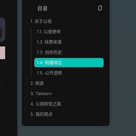
0
目录
1.
关于公视
1.1.
公视使命
1.2.
经费来源
1.3.
创办历史
1.4.
制播理念
1.5.
公开透明
2.
频道
这个
3.
Taiwan+
4.
公视转型之路
5.
我的观点