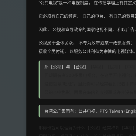
“公共电视”是一种电视制度， 在传播学理上有其定
它必须有自己的频道、 自己的电台、 有自己的节目
因此， 公视和宣导政令的国家电视不同， 和以广
公视属于全体民众， 不专为政府或某一政党服务； 
接收全民付託， 以服务公共利益为宗旨的电视媒体
那【公视】与 【台视】
【华视】【民视】【中视
但却拥有者300多家电视台，在这里开电视台
没错就是“旺旺”，因此你可以经常看到记者手
显的亲中色彩，两家在岛内的收视率或许并没有
台湾公广集团有：公共电视，PTS Taiwan (E
那你也就可以理解为什么【公视】经常称呼【华视