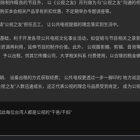
望汇集来自民间的力量，成为公共电视在民间的重要基础。“公视之友”认
除制作精良的节目外， 以《公视之友》月刊做为与“公视之友”沟通的
如购买本会相关产品享有折扣优惠、不定期举办专题讲座等。
请“公视之友”担任志工， 让公共电视提倡的理念落实到生活中。
基础，利于开发各项公共电视文化事业活动，如促销与节目相关之录
目资源再利用，延伸节目的制作价值。此外， 公视摄影棚、剪辑、音效
 予以出租，供其它传播公司、大学相关科系 付费使用，以合理的租金
销、 设备出租的方式获取经费； 公共电视更透过一步一脚印的 地方巡
公视之友”人数迅速成长，这正代表公视的理念与品质受到肯定， 成为公
此每位台湾人都是公视的“干爸/干妈”