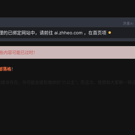
洪墨AI
的已绑定网站中，请前往 ai.zhheo.com ，在首页项目管理中允
某些内容可能已过时！
部落格
！
媒体存在，你可能会提到傲娇的“六公主”；而这次，我想和大家聊一聊