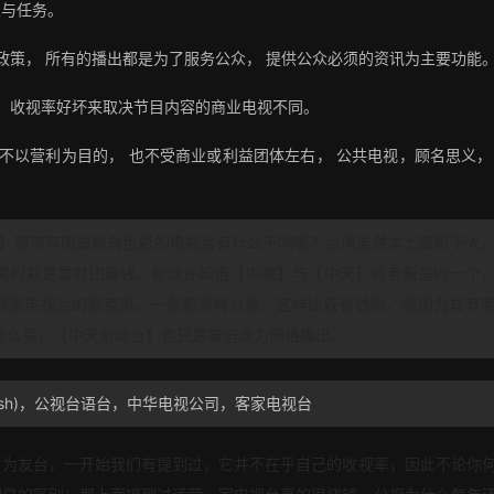
义与任务。
政策， 所有的播出都是为了服务公众， 提供公众必须的资讯为主要功能
告、收视率好坏来取决节目内容的商业电视不同。
不以营利为目的， 也不受商业或利益团体左右， 公共电视，顾名思义，
。
】等带有明显倾向色彩的电视台有什么不同呢？台湾虽然本土面积不大
，真的就是靠财团砸钱。你或许知道【中视】与【中天】的老板是同一个
持两家电视台的麦克风，一条新闻两台播，这样比较省钱啦，而因为具有
那么高，【中天新闻台】也只是被迫改为网络播出。
nglish)，公视台语台，中华电视公司，客家电视台
】为友台，一开始我们有提到过，它并不在乎自己的收视率，因此不论你