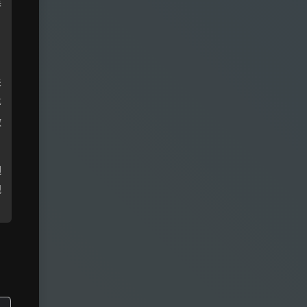
同
桥
影
等
做
迴
视