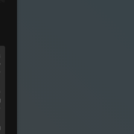
还有
年
增
财
于
因
肯