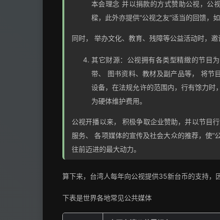
个人捐赠：成立“公视之友”会员制度，希
本会理念 并以捐款的方式赞助公视，公视
樑，此外亦提供“公视之友”适当的回馈，
同时， 举办文化、教育、残障等公益活动时，邀
其它财源：公视拥有各类型精緻的节目为
带、 图书资料、教材及副产品等， 将节
设备，在法规允许的范围内，行有馀力时，
为硬体维护费用。
公视开播以来， 积极争取企业赞助，并以节目行
服务、 各项媒体的宣传及社会大众的推荐，使“
往前迈进的最大动力。
算下来，台湾人每年向公视提供35新台币的支持，因
下表是世界各地常见公共媒体