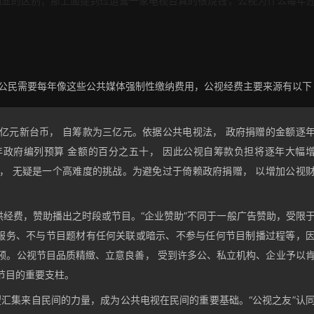
明显的区别；那上面提到过运营一家电视台真的很烧钱，公视为什么每年
C，公民需要每年像这些公共媒体强制性缴纳费用，公视经费主要来源有以下
亿元新台币， 自筹款为三亿元。依据公共电视法， 政府捐赠的金额逐
年政府编列预算 金额的百分之五十， 因此公视自筹款负担将逐年大幅
， 无疑是一个高难度的挑战。为避免过于倚赖政府捐赠， 以增加公视
经费，赞助播出之时段或节目。“企业赞助”不同于一般广告赞助，受限
服务、不与节目题材有任何关联或暗示、不参与任何节目制播过程等，
预。公视节目品质精緻、立意良善， 受到许多公、私立机构、企业予以
节目的重要支柱。