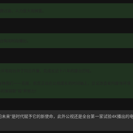
费过高、人力庞大而搁置。
台徵用时段播出。
公共电视台并于同日开播，完成长达十八年的建台历程。
有待我们一一克服，而您正站在公视成长的时间轴上，见证改造省内媒体环境
的美丽新“视”界努力！
好的未来”是时代赋予它的新使命，此外公视还是全台第一家试验4K播出的