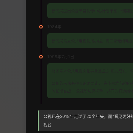
1983年
新闻局提出公视节目制作中心计划草案，但因经
1984年
新闻局设立公共电视制播小组，向三家无线电视
1998年7月1日
财团法人公共电视文化事业基金会 正式成立，
公视的未来有很长的路要走， 许多困难与险阻
的长期奋战， 公视盼与您携手，共同为打造媒体
公视已在2018年走过了20个年头，而“看见更
视台