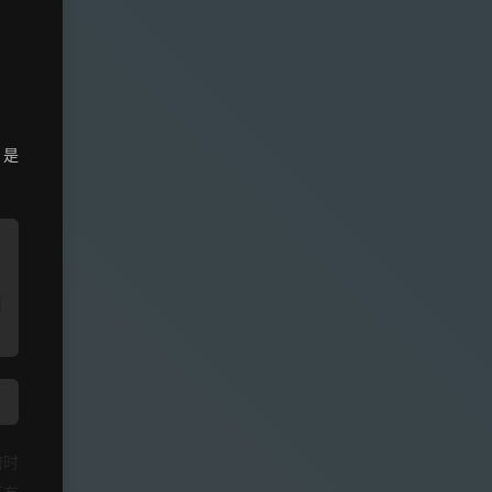
。
 是
，
，
明
何时